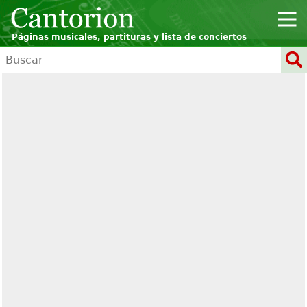
Páginas musicales, partituras y lista de conciertos