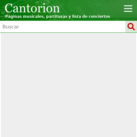
Páginas musicales, partituras y lista de conciertos