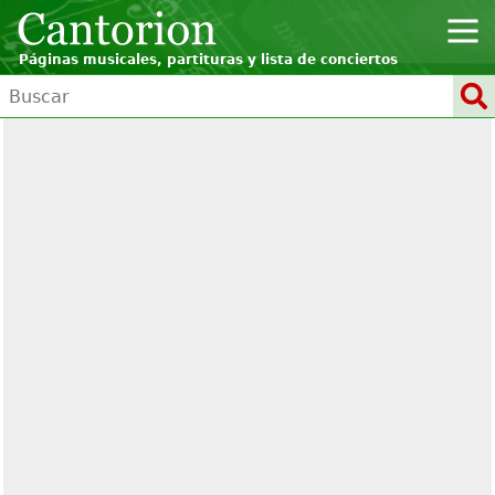
Páginas musicales, partituras y lista de conciertos