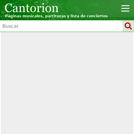
Páginas musicales, partituras y lista de conciertos