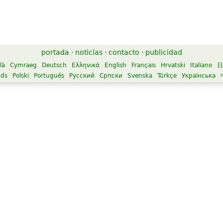
portada
·
noticias
·
contacto
·
publicidad
là
Cymraeg
Deutsch
Ελληνικά
English
Français
Hrvatski
Italiano
日
nds
Polski
Português
Русский
Српски
Svenska
Türkçe
Українська