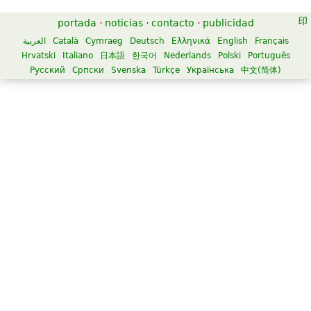
portada
·
noticias
·
contacto
·
publicidad
العربية
Català
Cymraeg
Deutsch
Ελληνικά
English
Français
Hrvatski
Italiano
日本語
한국어
Nederlands
Polski
Português
Русский
Српски
Svenska
Türkçe
Українська
中文(简体)