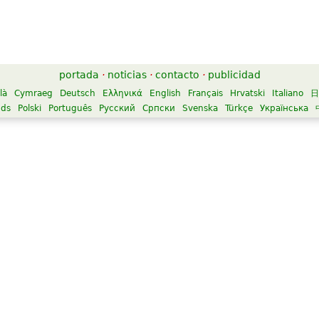
portada
·
noticias
·
contacto
·
publicidad
là
Cymraeg
Deutsch
Ελληνικά
English
Français
Hrvatski
Italiano
日
nds
Polski
Português
Русский
Српски
Svenska
Türkçe
Українська