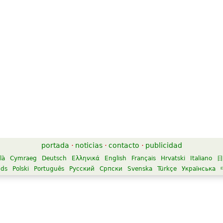
portada
·
noticias
·
contacto
·
publicidad
là
Cymraeg
Deutsch
Ελληνικά
English
Français
Hrvatski
Italiano
日
nds
Polski
Português
Русский
Српски
Svenska
Türkçe
Українська