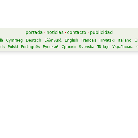
portada
·
noticias
·
contacto
·
publicidad
là
Cymraeg
Deutsch
Ελληνικά
English
Français
Hrvatski
Italiano
日
nds
Polski
Português
Русский
Српски
Svenska
Türkçe
Українська