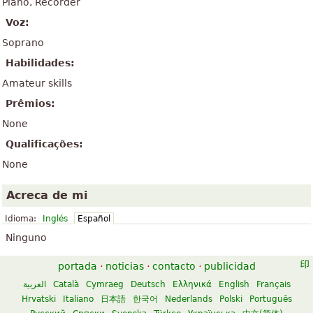
Piano, Recorder
Voz:
Soprano
Habilidades:
Amateur skills
Prêmios:
None
Qualificações:
None
Acreca de mi
Idioma:
Inglés
Español
Ninguno
portada
·
noticias
·
contacto
·
publicidad
العربية
Català
Cymraeg
Deutsch
Ελληνικά
English
Français
Hrvatski
Italiano
日本語
한국어
Nederlands
Polski
Português