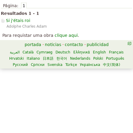
Página:
1
Resultados 1 - 1
Si j'étais roi
Adolphe Charles Adam
Para requistar uma obra
clique aqui
.
portada
·
noticias
·
contacto
·
publicidad
العربية
Català
Cymraeg
Deutsch
Ελληνικά
English
Français
Hrvatski
Italiano
日本語
한국어
Nederlands
Polski
Português
Русский
Српски
Svenska
Türkçe
Українська
中文(简体)