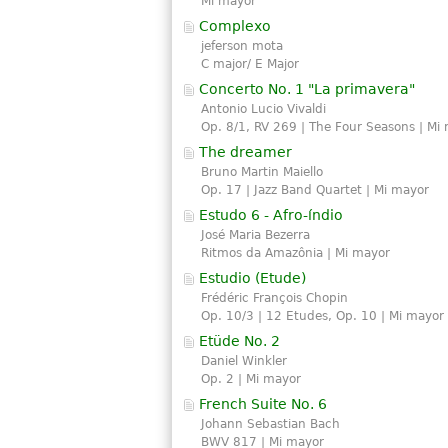
Mi mayor
Complexo
jeferson mota
C major/ E Major
Concerto No. 1 "La primavera"
Antonio Lucio Vivaldi
Op. 8/1, RV 269 | The Four Seasons | Mi
The dreamer
Bruno Martin Maiello
Op. 17 | Jazz Band Quartet | Mi mayor
Estudo 6 - Afro-índio
José Maria Bezerra
Ritmos da Amazônia | Mi mayor
Estudio (
Etude
)
Frédéric François Chopin
Op. 10/3 | 12 Etudes, Op. 10 | Mi mayor
Etüde No. 2
Daniel Winkler
Op. 2 | Mi mayor
French Suite No. 6
Johann Sebastian Bach
BWV 817 | Mi mayor