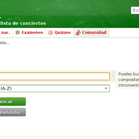
lista de conciertos
 nac.
Exámenes
Quizzes
Comunidad
eda...
Puedes bus
compositor
intrumento
uscar
vanzada