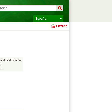
Español
Entrar
car por título,
,
...