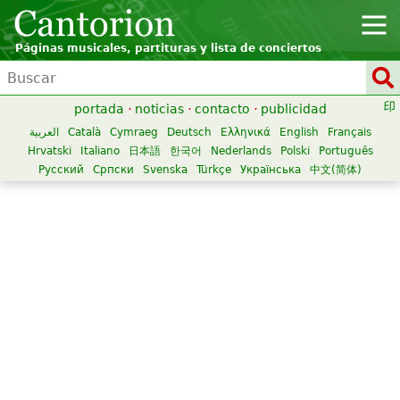
Páginas musicales, partituras y lista de conciertos
portada
·
noticias
·
contacto
·
publicidad
العربية
Català
Cymraeg
Deutsch
Ελληνικά
English
Français
Hrvatski
Italiano
日本語
한국어
Nederlands
Polski
Português
Русский
Српски
Svenska
Türkçe
Українська
中文(简体)