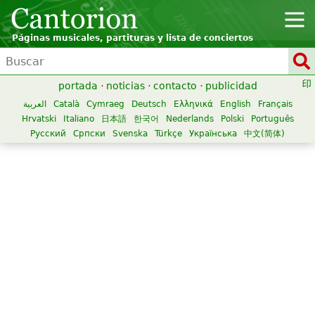
Páginas musicales, partituras y lista de conciertos
portada
·
noticias
·
contacto
·
publicidad
العربية
Català
Cymraeg
Deutsch
Ελληνικά
English
Français
Hrvatski
Italiano
日本語
한국어
Nederlands
Polski
Português
Русский
Српски
Svenska
Türkçe
Українська
中文(简体)