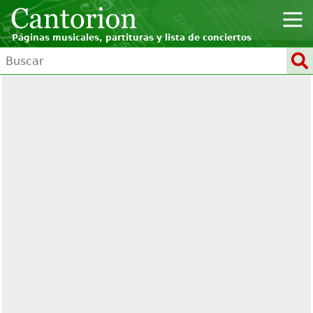
Páginas musicales, partituras y lista de conciertos