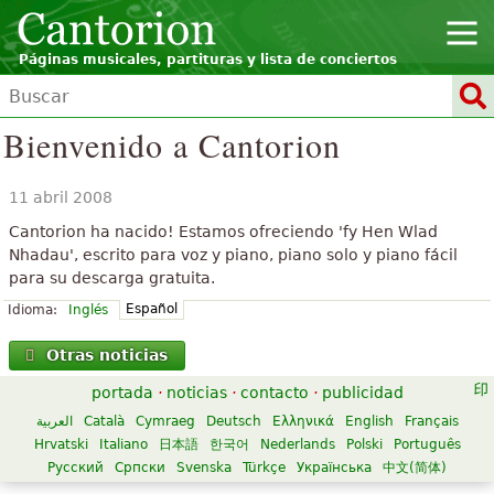
Páginas musicales, partituras y lista de conciertos
Bienvenido a Cantorion
11 abril 2008
Cantorion ha nacido! Estamos ofreciendo 'fy Hen Wlad
Nhadau', escrito para voz y piano, piano solo y piano fácil
para su descarga gratuita.
Español
Idioma:
Inglés
Otras noticias
portada
·
noticias
·
contacto
·
publicidad
العربية
Català
Cymraeg
Deutsch
Ελληνικά
English
Français
Hrvatski
Italiano
日本語
한국어
Nederlands
Polski
Português
Русский
Српски
Svenska
Türkçe
Українська
中文(简体)