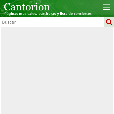
Páginas musicales, partituras y lista de conciertos